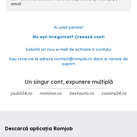
email
Ai uitat parola?
Nu ești înregistrat? Creează cont!
Solicită un nou e-mail de activare a contului
Sau scrie-ne la adresa
contact@romjob.ro
daca ai nevoie de
suport.
Un singur cont, expunere multiplă
publi24.ro
romimo.ro
bestauto.ro
cazare24.ro
Descarcă aplicația Romjob