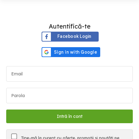
Autentifică-te
Facebook Login
Ține-mă la curent cu oferte, promoții și noutăți pe