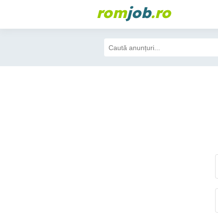
rom
job
.ro