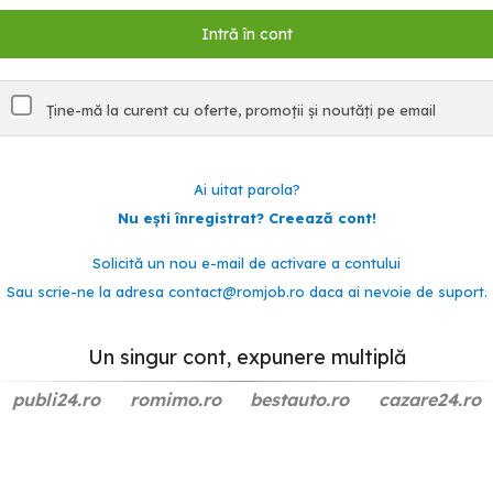
Ține-mă la curent cu oferte, promoții și noutăți pe email
Ai uitat parola?
Nu ești înregistrat? Creează cont!
Solicită un nou e-mail de activare a contului
Sau scrie-ne la adresa
contact@romjob.ro
daca ai nevoie de suport.
Un singur cont, expunere multiplă
publi24.ro
romimo.ro
bestauto.ro
cazare24.ro