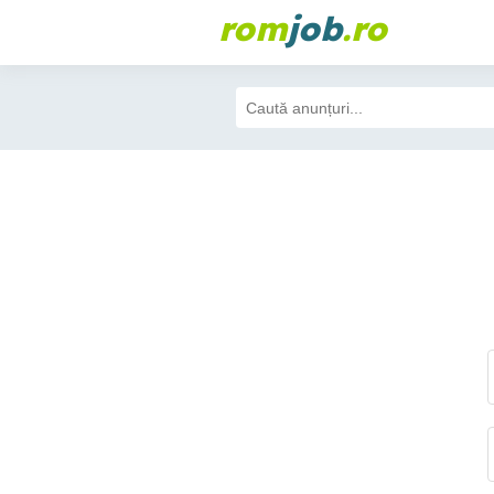
rom
job
.ro