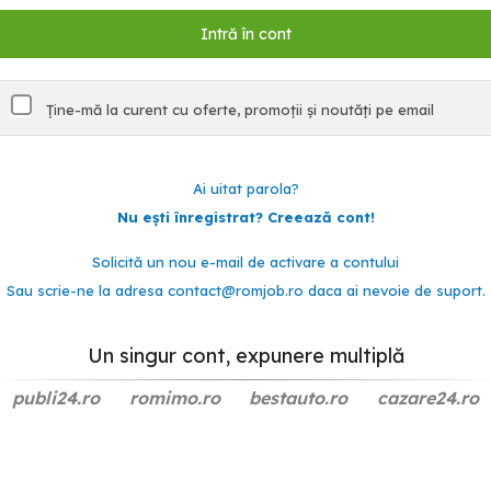
Ține-mă la curent cu oferte, promoții și noutăți pe email
Ai uitat parola?
Nu ești înregistrat? Creează cont!
Solicită un nou e-mail de activare a contului
Sau scrie-ne la adresa
contact@romjob.ro
daca ai nevoie de suport.
Un singur cont, expunere multiplă
publi24.ro
romimo.ro
bestauto.ro
cazare24.ro