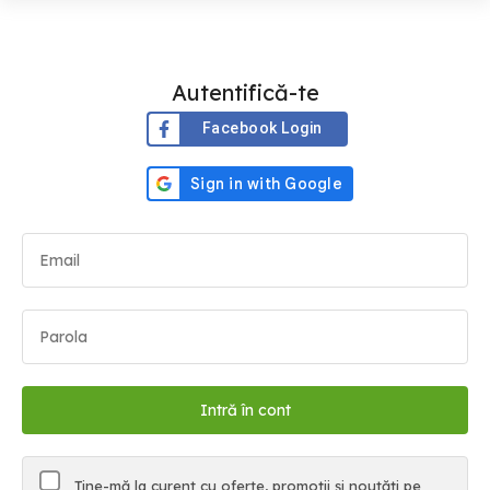
Autentifică-te
Facebook Login
Ține-mă la curent cu oferte, promoții și noutăți pe