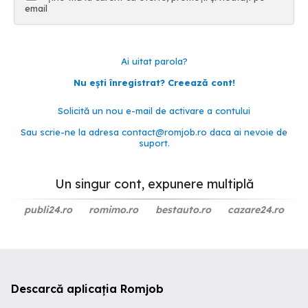
email
Ai uitat parola?
Nu ești înregistrat? Creează cont!
Solicită un nou e-mail de activare a contului
Sau scrie-ne la adresa
contact@romjob.ro
daca ai nevoie de
suport.
Un singur cont, expunere multiplă
publi24.ro
romimo.ro
bestauto.ro
cazare24.ro
Descarcă aplicația Romjob