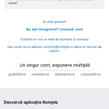
email
Ai uitat parola?
Nu ești înregistrat? Creează cont!
Solicită un nou e-mail de activare a contului
Sau scrie-ne la adresa
contact@romjob.ro
daca ai nevoie de
suport.
Un singur cont, expunere multiplă
publi24.ro
romimo.ro
bestauto.ro
cazare24.ro
Descarcă aplicația Romjob