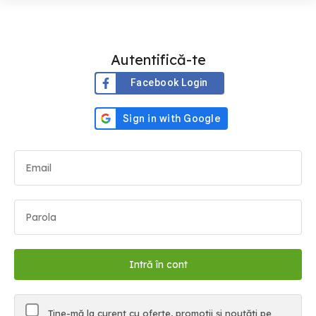
Autentifică-te
Facebook Login
Ține-mă la curent cu oferte, promoții și noutăți pe