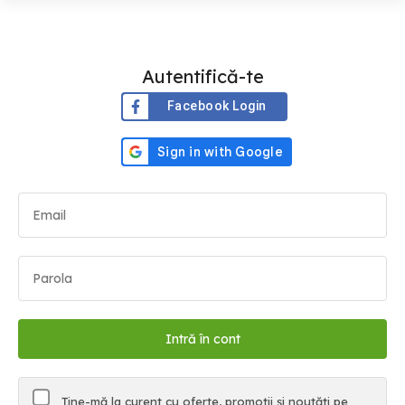
Autentifică-te
Facebook Login
Ține-mă la curent cu oferte, promoții și noutăți pe