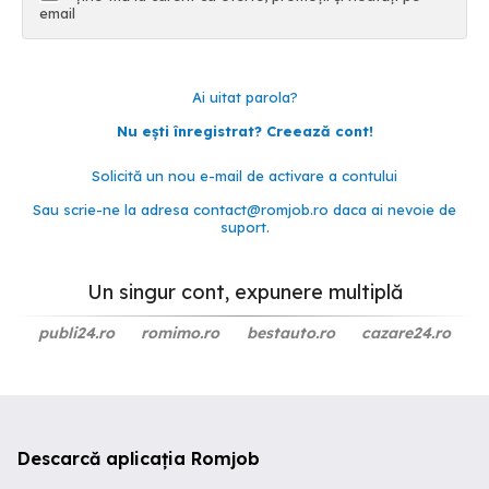
email
Ai uitat parola?
Nu ești înregistrat? Creează cont!
Solicită un nou e-mail de activare a contului
Sau scrie-ne la adresa
contact@romjob.ro
daca ai nevoie de
suport.
Un singur cont, expunere multiplă
publi24.ro
romimo.ro
bestauto.ro
cazare24.ro
Descarcă aplicația Romjob