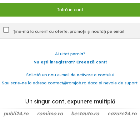
Ține-mă la curent cu oferte, promoții și noutăți pe email
Ai uitat parola?
Nu ești înregistrat? Creează cont!
Solicită un nou e-mail de activare a contului
Sau scrie-ne la adresa
contact@romjob.ro
daca ai nevoie de suport.
Un singur cont, expunere multiplă
publi24.ro
romimo.ro
bestauto.ro
cazare24.ro