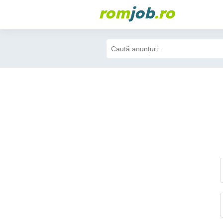
rom
job
.ro