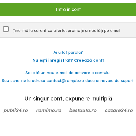
Ține-mă la curent cu oferte, promoții și noutăți pe email
Ai uitat parola?
Nu ești înregistrat? Creează cont!
Solicită un nou e-mail de activare a contului
Sau scrie-ne la adresa
contact@romjob.ro
daca ai nevoie de suport.
Un singur cont, expunere multiplă
publi24.ro
romimo.ro
bestauto.ro
cazare24.ro