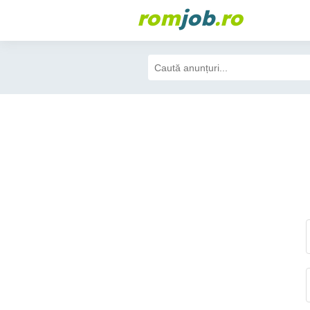
rom
job
.ro