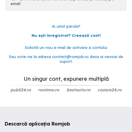
email
Ai uitat parola?
Nu ești înregistrat? Creează cont!
Solicită un nou e-mail de activare a contului
Sau scrie-ne la adresa
contact@romjob.ro
daca ai nevoie de
suport.
Un singur cont, expunere multiplă
publi24.ro
romimo.ro
bestauto.ro
cazare24.ro
Descarcă aplicația Romjob