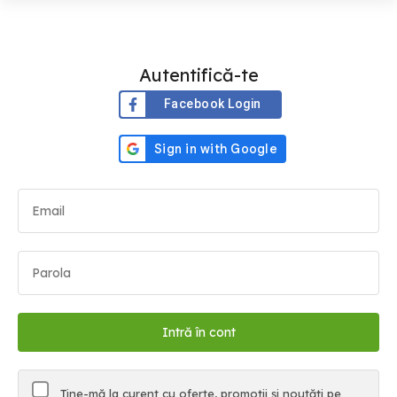
Autentifică-te
Facebook Login
Ține-mă la curent cu oferte, promoții și noutăți pe