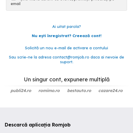
email
Ai uitat parola?
Nu ești înregistrat? Creează cont!
Solicită un nou e-mail de activare a contului
Sau scrie-ne la adresa
contact@romjob.ro
daca ai nevoie de
suport.
Un singur cont, expunere multiplă
publi24.ro
romimo.ro
bestauto.ro
cazare24.ro
Descarcă aplicația Romjob