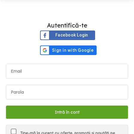
Autentifică-te
Facebook Login
Ține-mă la curent cu oferte, promoții și noutăți pe