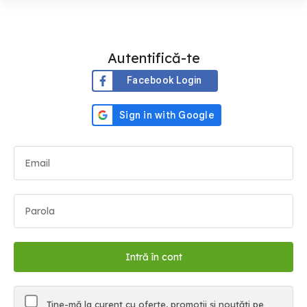
Autentifică-te
Facebook Login
Ține-mă la curent cu oferte, promoții și noutăți pe