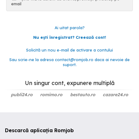
email
Ai uitat parola?
Nu ești înregistrat? Creează cont!
Solicită un nou e-mail de activare a contului
Sau scrie-ne la adresa
contact@romjob.ro
daca ai nevoie de
suport.
Un singur cont, expunere multiplă
publi24.ro
romimo.ro
bestauto.ro
cazare24.ro
Descarcă aplicația Romjob