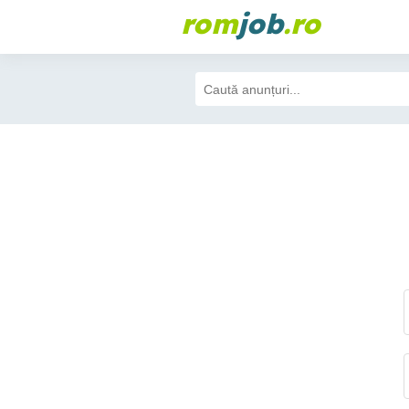
rom
job
.ro