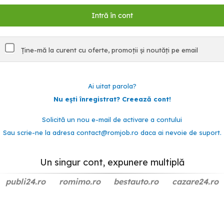
Ține-mă la curent cu oferte, promoții și noutăți pe email
Ai uitat parola?
Nu ești înregistrat? Creează cont!
Solicită un nou e-mail de activare a contului
Sau scrie-ne la adresa
contact@romjob.ro
daca ai nevoie de suport.
Un singur cont, expunere multiplă
publi24.ro
romimo.ro
bestauto.ro
cazare24.ro