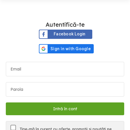
Autentifică-te
Facebook Login
Ține-mă la curent cu oferte, promoții și noutăți pe