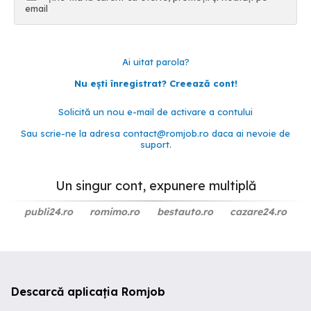
email
Ai uitat parola?
Nu ești înregistrat? Creează cont!
Solicită un nou e-mail de activare a contului
Sau scrie-ne la adresa
contact@romjob.ro
daca ai nevoie de
suport.
Un singur cont, expunere multiplă
publi24.ro
romimo.ro
bestauto.ro
cazare24.ro
Descarcă aplicația Romjob