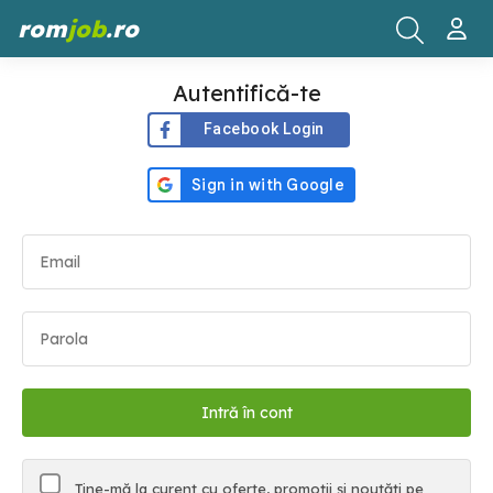
rom
job
.ro
Autentifică-te
Facebook Login
Ține-mă la curent cu oferte, promoții și noutăți pe