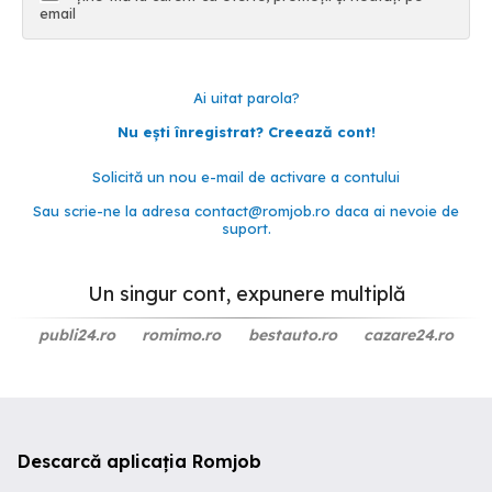
email
Ai uitat parola?
Nu ești înregistrat? Creează cont!
Solicită un nou e-mail de activare a contului
Sau scrie-ne la adresa
contact@romjob.ro
daca ai nevoie de
suport.
Un singur cont, expunere multiplă
publi24.ro
romimo.ro
bestauto.ro
cazare24.ro
Descarcă aplicația Romjob