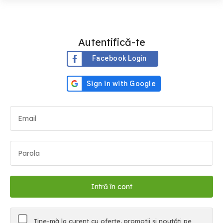
Autentifică-te
Facebook Login
Ține-mă la curent cu oferte, promoții și noutăți pe