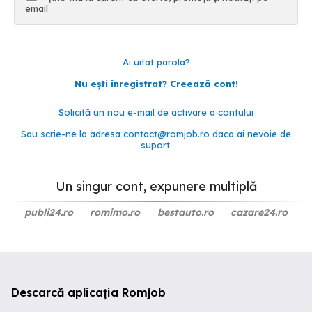
email
Ai uitat parola?
Nu ești înregistrat? Creează cont!
Solicită un nou e-mail de activare a contului
Sau scrie-ne la adresa
contact@romjob.ro
daca ai nevoie de
suport.
Un singur cont, expunere multiplă
publi24.ro
romimo.ro
bestauto.ro
cazare24.ro
Descarcă aplicația Romjob