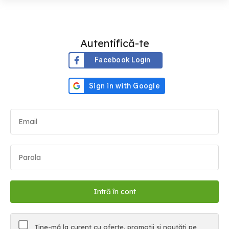
Autentifică-te
Facebook Login
Ține-mă la curent cu oferte, promoții și noutăți pe