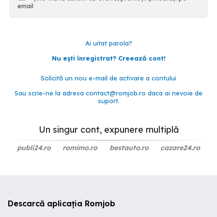
email
Ai uitat parola?
Nu ești înregistrat? Creează cont!
Solicită un nou e-mail de activare a contului
Sau scrie-ne la adresa
contact@romjob.ro
daca ai nevoie de
suport.
Un singur cont, expunere multiplă
publi24.ro
romimo.ro
bestauto.ro
cazare24.ro
Descarcă aplicația Romjob