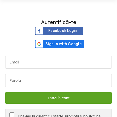
Autentifică-te
Facebook Login
Ține-mă la curent cu oferte, promoții și noutăți pe