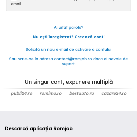
email
Ai uitat parola?
Nu ești înregistrat? Creează cont!
Solicită un nou e-mail de activare a contului
Sau scrie-ne la adresa
contact@romjob.ro
daca ai nevoie de
suport.
Un singur cont, expunere multiplă
publi24.ro
romimo.ro
bestauto.ro
cazare24.ro
Descarcă aplicația Romjob