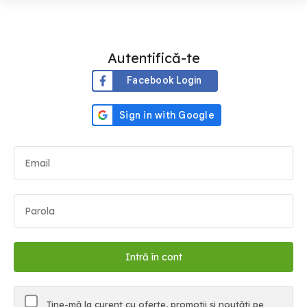
Autentifică-te
Facebook Login
Ține-mă la curent cu oferte, promoții și noutăți pe