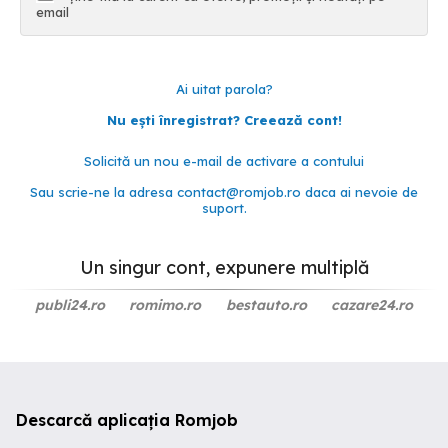
email
Ai uitat parola?
Nu ești înregistrat? Creează cont!
Solicită un nou e-mail de activare a contului
Sau scrie-ne la adresa
contact@romjob.ro
daca ai nevoie de
suport.
Un singur cont, expunere multiplă
publi24.ro
romimo.ro
bestauto.ro
cazare24.ro
Descarcă aplicația Romjob