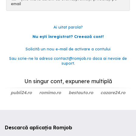
email
Ai uitat parola?
Nu ești înregistrat? Creează cont!
Solicită un nou e-mail de activare a contului
Sau scrie-ne la adresa
contact@romjob.ro
daca ai nevoie de
suport.
Un singur cont, expunere multiplă
publi24.ro
romimo.ro
bestauto.ro
cazare24.ro
Descarcă aplicația Romjob