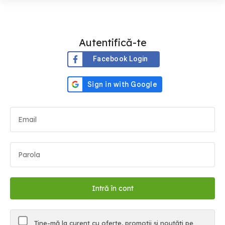
Autentifică-te
Facebook Login
Ține-mă la curent cu oferte, promoții și noutăți pe