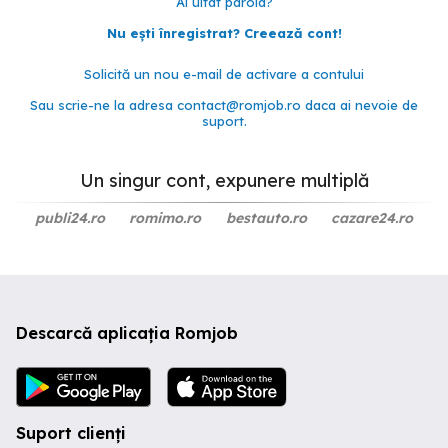
Ai uitat parola?
Nu ești înregistrat? Creează cont!
Solicită un nou e-mail de activare a contului
Sau scrie-ne la adresa
contact@romjob.ro
daca ai nevoie de
suport.
Un singur cont, expunere multiplă
publi24.ro
romimo.ro
bestauto.ro
cazare24.ro
Descarcă aplicația Romjob
Suport clienți