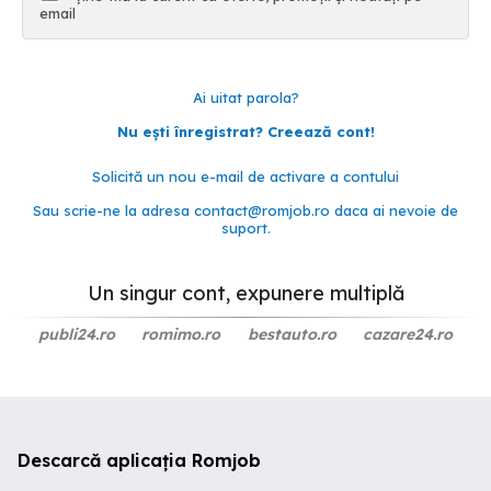
email
Ai uitat parola?
Nu ești înregistrat? Creează cont!
Solicită un nou e-mail de activare a contului
Sau scrie-ne la adresa
contact@romjob.ro
daca ai nevoie de
suport.
Un singur cont, expunere multiplă
publi24.ro
romimo.ro
bestauto.ro
cazare24.ro
Descarcă aplicația Romjob