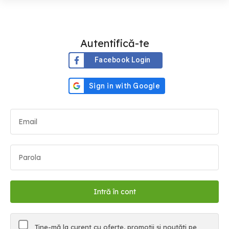
Autentifică-te
Facebook Login
Ține-mă la curent cu oferte, promoții și noutăți pe