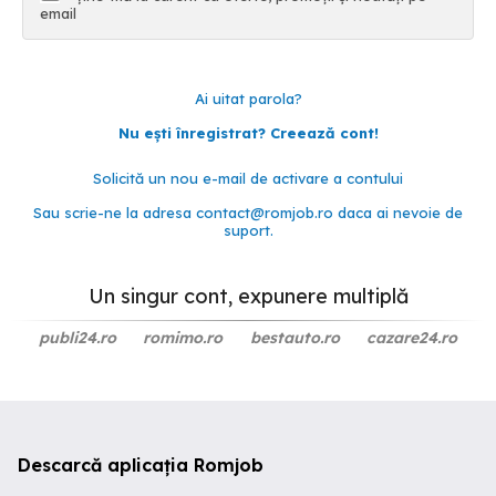
email
Ai uitat parola?
Nu ești înregistrat? Creează cont!
Solicită un nou e-mail de activare a contului
Sau scrie-ne la adresa
contact@romjob.ro
daca ai nevoie de
suport.
Un singur cont, expunere multiplă
publi24.ro
romimo.ro
bestauto.ro
cazare24.ro
Descarcă aplicația Romjob