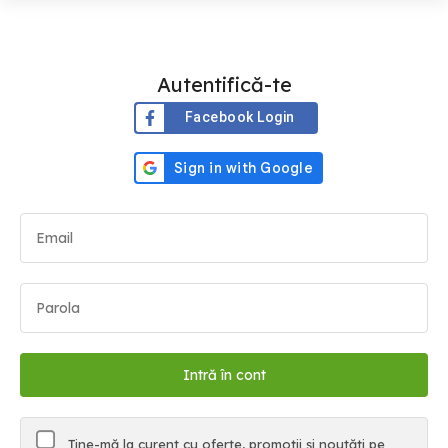
Autentifică-te
Facebook Login
Ține-mă la curent cu oferte, promoții și noutăți pe