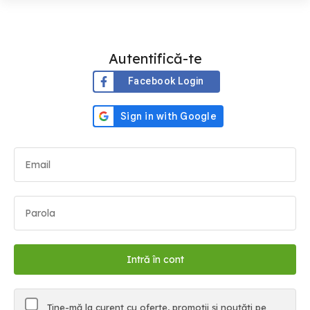
Autentifică-te
Facebook Login
Ține-mă la curent cu oferte, promoții și noutăți pe