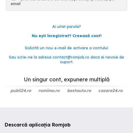
email
Ai uitat parola?
Nu ești înregistrat? Creează cont!
Solicită un nou e-mail de activare a contului
Sau scrie-ne la adresa
contact@romjob.ro
daca ai nevoie de
suport.
Un singur cont, expunere multiplă
publi24.ro
romimo.ro
bestauto.ro
cazare24.ro
Descarcă aplicația Romjob