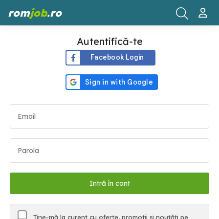
rom
job
.ro
Autentifică-te
Facebook Login
Ține-mă la curent cu oferte, promoții și noutăți pe