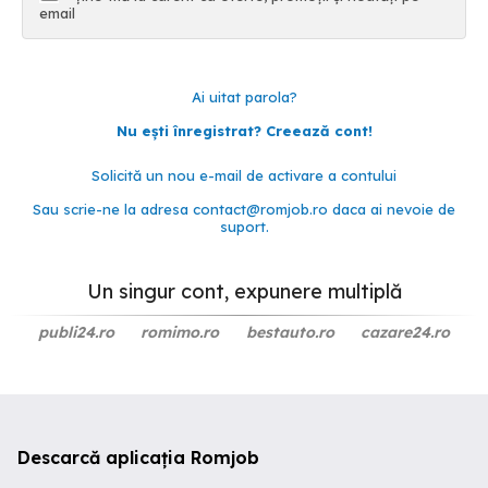
email
Ai uitat parola?
Nu ești înregistrat? Creează cont!
Solicită un nou e-mail de activare a contului
Sau scrie-ne la adresa
contact@romjob.ro
daca ai nevoie de
suport.
Un singur cont, expunere multiplă
publi24.ro
romimo.ro
bestauto.ro
cazare24.ro
Descarcă aplicația Romjob