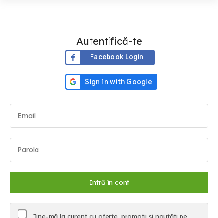
Autentifică-te
Facebook Login
Ține-mă la curent cu oferte, promoții și noutăți pe