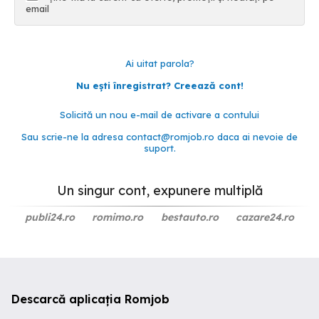
email
Ai uitat parola?
Nu ești înregistrat? Creează cont!
Solicită un nou e-mail de activare a contului
Sau scrie-ne la adresa
contact@romjob.ro
daca ai nevoie de
suport.
Un singur cont, expunere multiplă
publi24.ro
romimo.ro
bestauto.ro
cazare24.ro
Descarcă aplicația Romjob