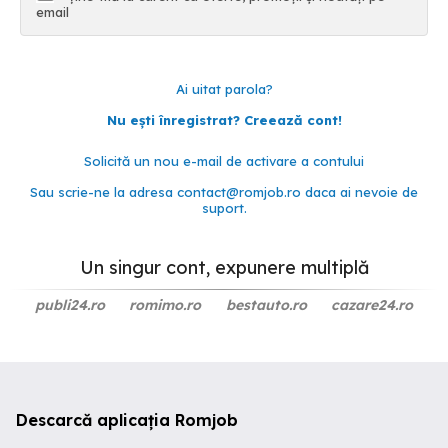
email
Ai uitat parola?
Nu ești înregistrat? Creează cont!
Solicită un nou e-mail de activare a contului
Sau scrie-ne la adresa
contact@romjob.ro
daca ai nevoie de
suport.
Un singur cont, expunere multiplă
publi24.ro
romimo.ro
bestauto.ro
cazare24.ro
Descarcă aplicația Romjob