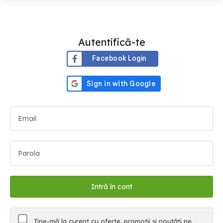
Autentifică-te
Facebook Login
Ține-mă la curent cu oferte, promoții și noutăți pe