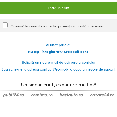
Ține-mă la curent cu oferte, promoții și noutăți pe email
Ai uitat parola?
Nu ești înregistrat? Creează cont!
Solicită un nou e-mail de activare a contului
Sau scrie-ne la adresa
contact@romjob.ro
daca ai nevoie de suport.
Un singur cont, expunere multiplă
publi24.ro
romimo.ro
bestauto.ro
cazare24.ro