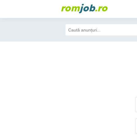
rom
job
.ro