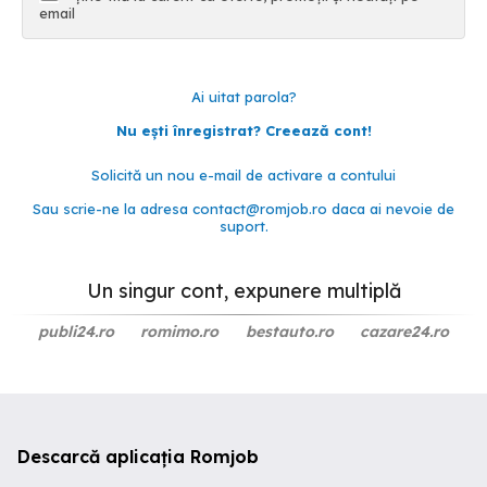
email
Ai uitat parola?
Nu ești înregistrat? Creează cont!
Solicită un nou e-mail de activare a contului
Sau scrie-ne la adresa
contact@romjob.ro
daca ai nevoie de
suport.
Un singur cont, expunere multiplă
publi24.ro
romimo.ro
bestauto.ro
cazare24.ro
Descarcă aplicația Romjob