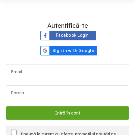
Autentifică-te
Facebook Login
Ține-mă la curent cu oferte, promoții și noutăți pe