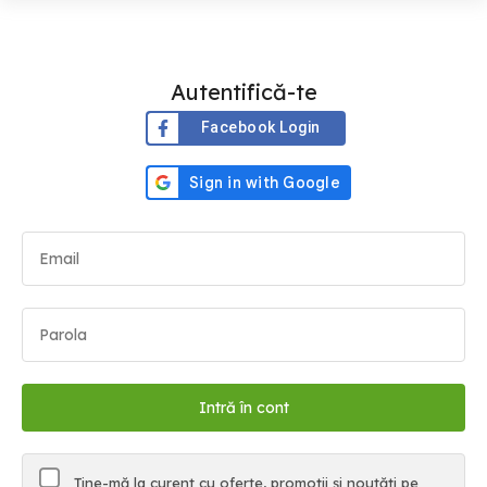
Autentifică-te
Facebook Login
Ține-mă la curent cu oferte, promoții și noutăți pe