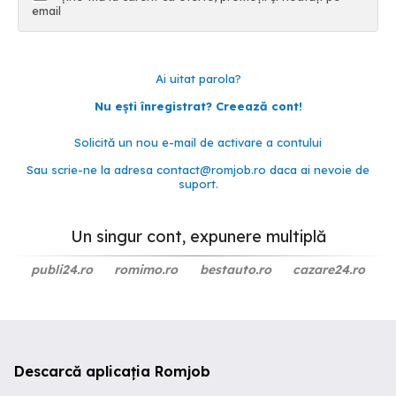
email
Ai uitat parola?
Nu ești înregistrat? Creează cont!
Solicită un nou e-mail de activare a contului
Sau scrie-ne la adresa
contact@romjob.ro
daca ai nevoie de
suport.
Un singur cont, expunere multiplă
publi24.ro
romimo.ro
bestauto.ro
cazare24.ro
Descarcă aplicația Romjob