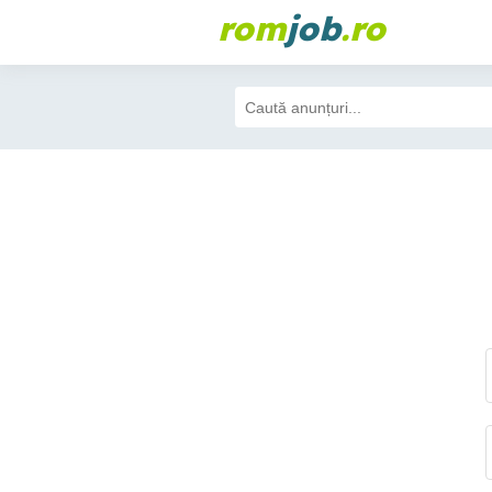
rom
job
.ro