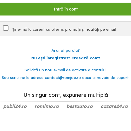
Ține-mă la curent cu oferte, promoții și noutăți pe email
Ai uitat parola?
Nu ești înregistrat? Creează cont!
Solicită un nou e-mail de activare a contului
Sau scrie-ne la adresa
contact@romjob.ro
daca ai nevoie de suport.
Un singur cont, expunere multiplă
publi24.ro
romimo.ro
bestauto.ro
cazare24.ro