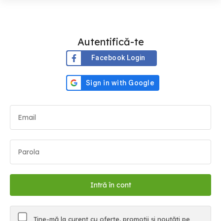
Autentifică-te
Facebook Login
Ține-mă la curent cu oferte, promoții și noutăți pe