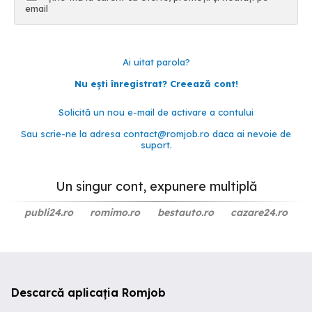
email
Ai uitat parola?
Nu ești înregistrat? Creează cont!
Solicită un nou e-mail de activare a contului
Sau scrie-ne la adresa
contact@romjob.ro
daca ai nevoie de
suport.
Un singur cont, expunere multiplă
publi24.ro
romimo.ro
bestauto.ro
cazare24.ro
Descarcă aplicația Romjob