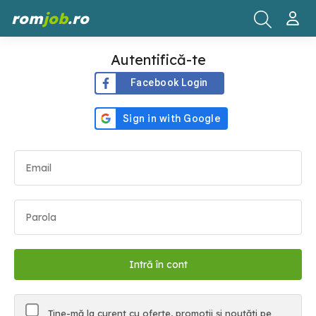
rom
job
.ro
Autentifică-te
Facebook Login
Ține-mă la curent cu oferte, promoții și noutăți pe