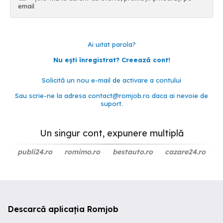
email
Ai uitat parola?
Nu ești înregistrat? Creează cont!
Solicită un nou e-mail de activare a contului
Sau scrie-ne la adresa
contact@romjob.ro
daca ai nevoie de
suport.
Un singur cont, expunere multiplă
publi24.ro
romimo.ro
bestauto.ro
cazare24.ro
Descarcă aplicația Romjob