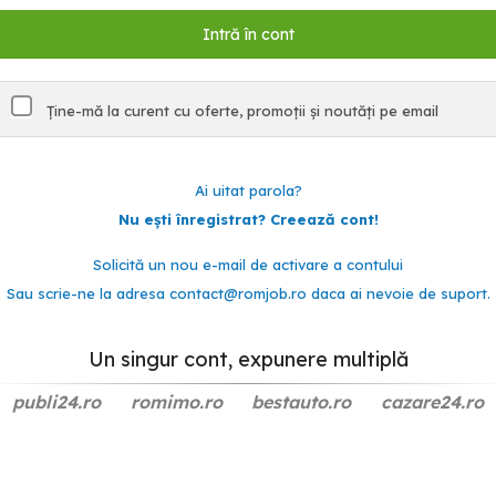
Ține-mă la curent cu oferte, promoții și noutăți pe email
Ai uitat parola?
Nu ești înregistrat? Creează cont!
Solicită un nou e-mail de activare a contului
Sau scrie-ne la adresa
contact@romjob.ro
daca ai nevoie de suport.
Un singur cont, expunere multiplă
publi24.ro
romimo.ro
bestauto.ro
cazare24.ro