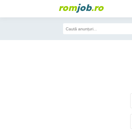
rom
job
.ro