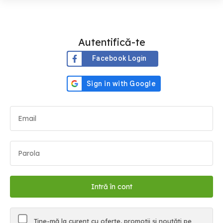
Autentifică-te
Facebook Login
Ține-mă la curent cu oferte, promoții și noutăți pe