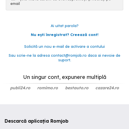
email
Ai uitat parola?
Nu ești înregistrat? Creează cont!
Solicită un nou e-mail de activare a contului
Sau scrie-ne la adresa
contact@romjob.ro
daca ai nevoie de
suport.
Un singur cont, expunere multiplă
publi24.ro
romimo.ro
bestauto.ro
cazare24.ro
Descarcă aplicația Romjob