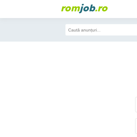
rom
job
.ro