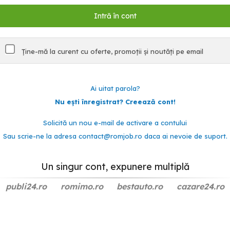
Ține-mă la curent cu oferte, promoții și noutăți pe email
Ai uitat parola?
Nu ești înregistrat? Creează cont!
Solicită un nou e-mail de activare a contului
Sau scrie-ne la adresa
contact@romjob.ro
daca ai nevoie de suport.
Un singur cont, expunere multiplă
publi24.ro
romimo.ro
bestauto.ro
cazare24.ro