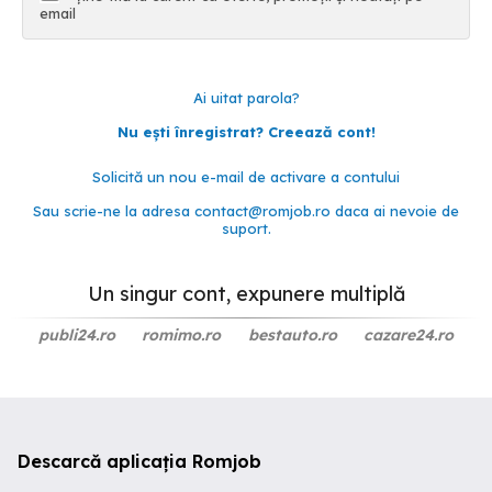
email
Ai uitat parola?
Nu ești înregistrat? Creează cont!
Solicită un nou e-mail de activare a contului
Sau scrie-ne la adresa
contact@romjob.ro
daca ai nevoie de
suport.
Un singur cont, expunere multiplă
publi24.ro
romimo.ro
bestauto.ro
cazare24.ro
Descarcă aplicația Romjob