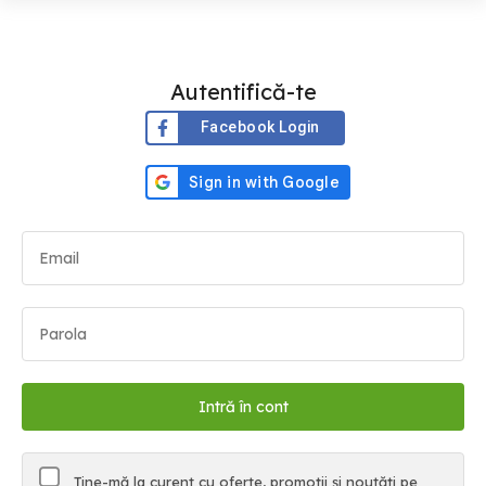
Autentifică-te
Facebook Login
Ține-mă la curent cu oferte, promoții și noutăți pe