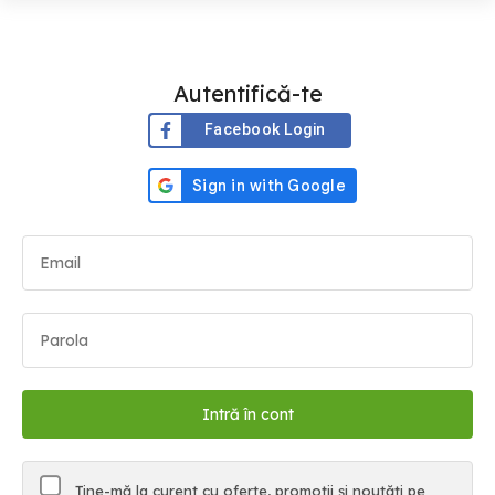
Autentifică-te
Facebook Login
Ține-mă la curent cu oferte, promoții și noutăți pe