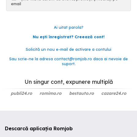
email
Ai uitat parola?
Nu ești înregistrat? Creează cont!
Solicită un nou e-mail de activare a contului
Sau scrie-ne la adresa
contact@romjob.ro
daca ai nevoie de
suport.
Un singur cont, expunere multiplă
publi24.ro
romimo.ro
bestauto.ro
cazare24.ro
Descarcă aplicația Romjob