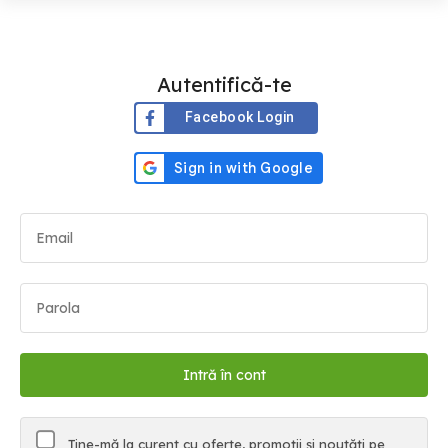
Autentifică-te
Facebook Login
Ține-mă la curent cu oferte, promoții și noutăți pe