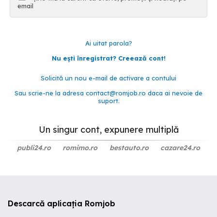
email
Ai uitat parola?
Nu ești înregistrat? Creează cont!
Solicită un nou e-mail de activare a contului
Sau scrie-ne la adresa
contact@romjob.ro
daca ai nevoie de
suport.
Un singur cont, expunere multiplă
publi24.ro
romimo.ro
bestauto.ro
cazare24.ro
Descarcă aplicația Romjob