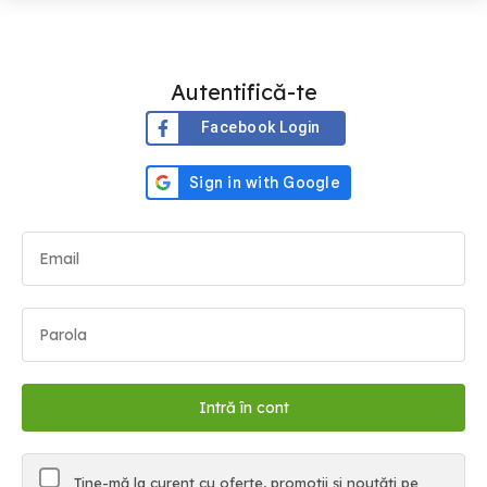
Autentifică-te
Facebook Login
Ține-mă la curent cu oferte, promoții și noutăți pe