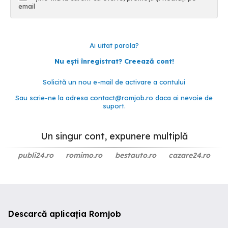
email
Ai uitat parola?
Nu ești înregistrat? Creează cont!
Solicită un nou e-mail de activare a contului
Sau scrie-ne la adresa
contact@romjob.ro
daca ai nevoie de
suport.
Un singur cont, expunere multiplă
publi24.ro
romimo.ro
bestauto.ro
cazare24.ro
Descarcă aplicația Romjob