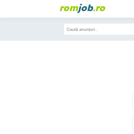
rom
job
.ro