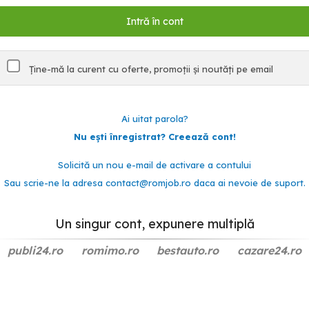
Ține-mă la curent cu oferte, promoții și noutăți pe email
Ai uitat parola?
Nu ești înregistrat? Creează cont!
Solicită un nou e-mail de activare a contului
Sau scrie-ne la adresa
contact@romjob.ro
daca ai nevoie de suport.
Un singur cont, expunere multiplă
publi24.ro
romimo.ro
bestauto.ro
cazare24.ro