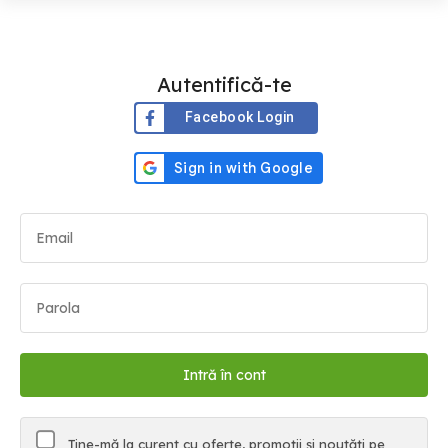
Autentifică-te
Facebook Login
Ține-mă la curent cu oferte, promoții și noutăți pe