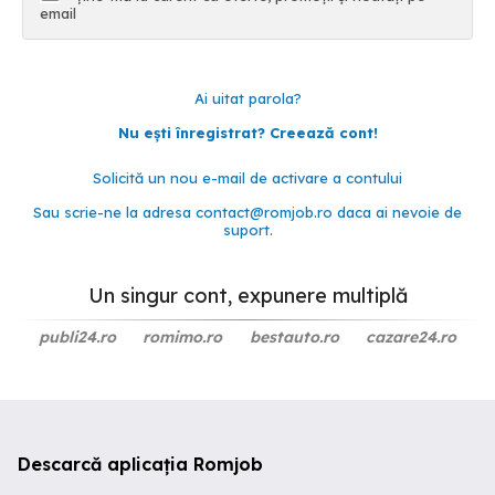
email
Ai uitat parola?
Nu ești înregistrat? Creează cont!
Solicită un nou e-mail de activare a contului
Sau scrie-ne la adresa
contact@romjob.ro
daca ai nevoie de
suport.
Un singur cont, expunere multiplă
publi24.ro
romimo.ro
bestauto.ro
cazare24.ro
Descarcă aplicația Romjob