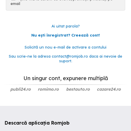
email
Ai uitat parola?
Nu ești înregistrat? Creează cont!
Solicită un nou e-mail de activare a contului
Sau scrie-ne la adresa
contact@romjob.ro
daca ai nevoie de
suport.
Un singur cont, expunere multiplă
publi24.ro
romimo.ro
bestauto.ro
cazare24.ro
Descarcă aplicația Romjob