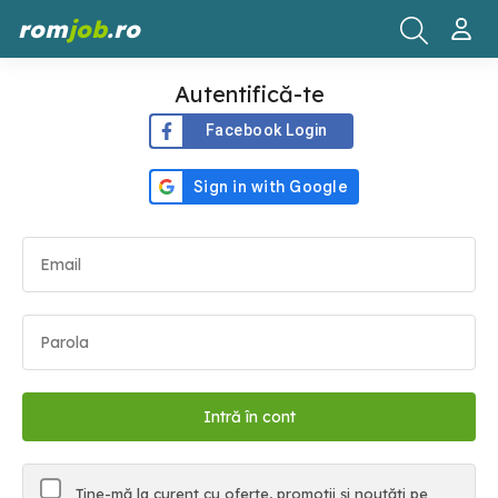
rom
job
.ro
Autentifică-te
Facebook Login
Ține-mă la curent cu oferte, promoții și noutăți pe