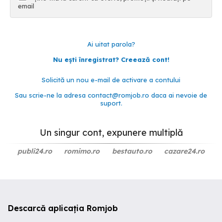
email
Ai uitat parola?
Nu ești înregistrat? Creează cont!
Solicită un nou e-mail de activare a contului
Sau scrie-ne la adresa
contact@romjob.ro
daca ai nevoie de
suport.
Un singur cont, expunere multiplă
publi24.ro
romimo.ro
bestauto.ro
cazare24.ro
Descarcă aplicația Romjob