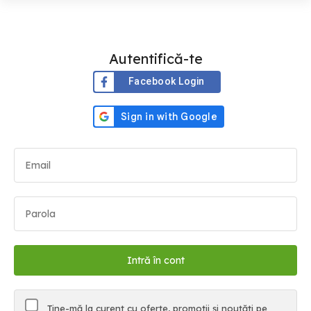
Autentifică-te
Facebook Login
Ține-mă la curent cu oferte, promoții și noutăți pe