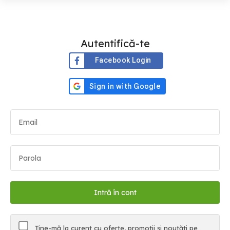
Autentifică-te
Facebook Login
Ține-mă la curent cu oferte, promoții și noutăți pe