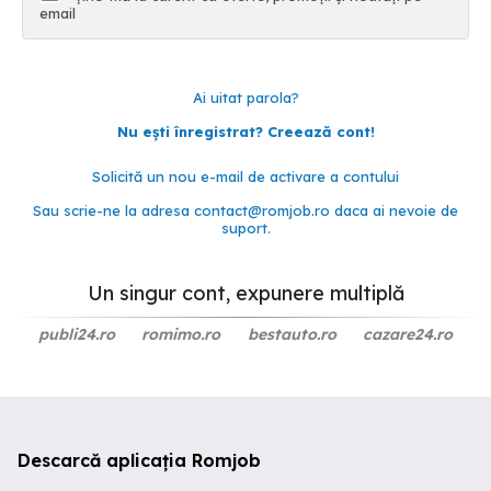
email
Ai uitat parola?
Nu ești înregistrat? Creează cont!
Solicită un nou e-mail de activare a contului
Sau scrie-ne la adresa
contact@romjob.ro
daca ai nevoie de
suport.
Un singur cont, expunere multiplă
publi24.ro
romimo.ro
bestauto.ro
cazare24.ro
Descarcă aplicația Romjob