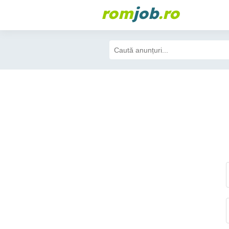
rom
job
.ro