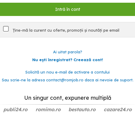
Ține-mă la curent cu oferte, promoții și noutăți pe email
Ai uitat parola?
Nu ești înregistrat? Creează cont!
Solicită un nou e-mail de activare a contului
Sau scrie-ne la adresa
contact@romjob.ro
daca ai nevoie de suport.
Un singur cont, expunere multiplă
publi24.ro
romimo.ro
bestauto.ro
cazare24.ro