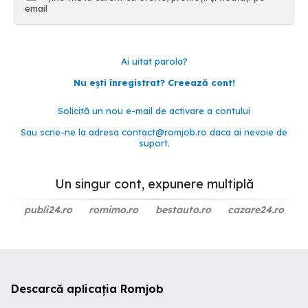
email
Ai uitat parola?
Nu ești înregistrat? Creează cont!
Solicită un nou e-mail de activare a contului
Sau scrie-ne la adresa
contact@romjob.ro
daca ai nevoie de
suport.
Un singur cont, expunere multiplă
publi24.ro
romimo.ro
bestauto.ro
cazare24.ro
Descarcă aplicația Romjob