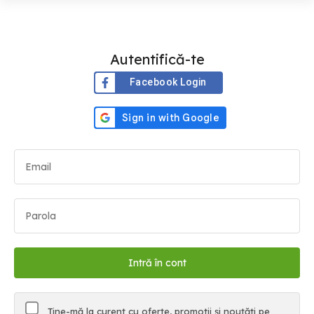
Autentifică-te
Facebook Login
Ține-mă la curent cu oferte, promoții și noutăți pe