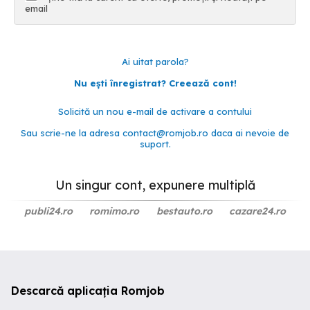
email
Ai uitat parola?
Nu ești înregistrat? Creează cont!
Solicită un nou e-mail de activare a contului
Sau scrie-ne la adresa
contact@romjob.ro
daca ai nevoie de
suport.
Un singur cont, expunere multiplă
publi24.ro
romimo.ro
bestauto.ro
cazare24.ro
Descarcă aplicația Romjob