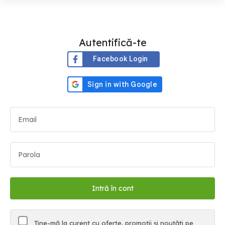
Autentifică-te
Facebook Login
Ține-mă la curent cu oferte, promoții și noutăți pe