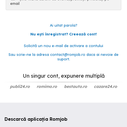
email
Ai uitat parola?
Nu ești înregistrat? Creează cont!
Solicită un nou e-mail de activare a contului
Sau scrie-ne la adresa
contact@romjob.ro
daca ai nevoie de
suport.
Un singur cont, expunere multiplă
publi24.ro
romimo.ro
bestauto.ro
cazare24.ro
Descarcă aplicația Romjob