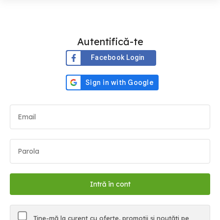
Autentifică-te
Facebook Login
Ține-mă la curent cu oferte, promoții și noutăți pe