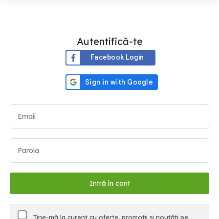
Autentifică-te
Facebook Login
Ține-mă la curent cu oferte, promoții și noutăți pe