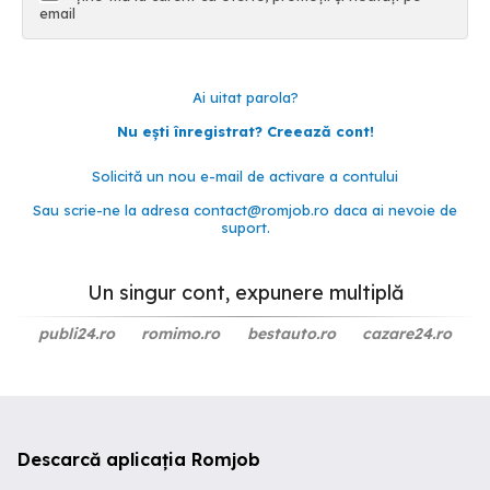
email
Ai uitat parola?
Nu ești înregistrat? Creează cont!
Solicită un nou e-mail de activare a contului
Sau scrie-ne la adresa
contact@romjob.ro
daca ai nevoie de
suport.
Un singur cont, expunere multiplă
publi24.ro
romimo.ro
bestauto.ro
cazare24.ro
Descarcă aplicația Romjob