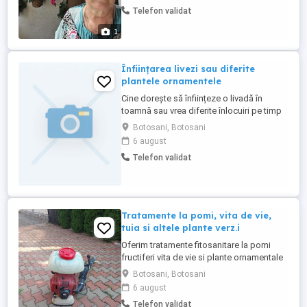
suna eu.Multumesc( Doar in
Telefon validat
Timișoara)Tel:
1
Înființarea livezi sau diferite
plantele ornamentele
Cine dorește să înființeze o livadă în
toamnă sau vrea diferite înlocuiri pe timp
de vara nu ezitați să contactați suntem în
Botosani, Botosani
domeniu de peste 10 ani executam și
6 august
garduri provizorii în câmp fără beton sau
Telefon validat
diferite locații
Tratamente la pomi, vita de vie,
tuia si altele plante verz.i
Oferim tratamente fitosanitare la pomi
fructiferi vita de vie si plante ornamentale
experiență de peste 10 ani acest domeniu
Botosani, Botosani
6 august
Telefon validat