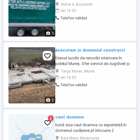
Sector 6, Bucuresti
ieri 16:52
Telefon validat
1
executam in domeniul constructi
Execut lucrări de renovări interioare în
județul Mureș. Ofer servicii de zugrăveli și
vopsitorii interioare, gletuire și finisaje,
Targu Mures, Mures
montaj plasă din fibră de sticlă, șlefuire și
ieri 16:09
amorsare, îndepărtare mucegai și tratare
Telefon validat
pereți, reparații pereți și tavane, montaj
parchet laminat, renovări complete
apartamente ...
2
caut doamna
2
bună ziua caut doamna cu experiență în
domeniul curățenie pt înlocuire 2
săptămâni mai multe detalii la telefon
Baia Mare, Maramures