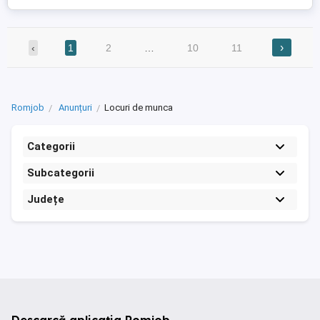
›
‹
1
2
…
10
11
Romjob
Anunțuri
Locuri de munca
Categorii
Subcategorii
Județe