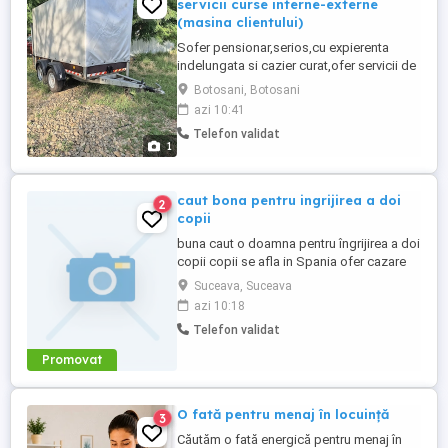
servicii curse interne-externe
(masina clientului)
Sofer pensionar,serios,cu expierenta
indelungata si cazier curat,ofer servicii de
conducere auto pentru curse interne-
Botosani, Botosani
externe (EUROPA-ROMANIA) Permis
azi 10:41
Categoriile B,BE,C,CE ( expierenta in
Telefon validat
tractare remorci ) Servicii oferite.Conduc
1
ansamblul dumneavoastra ( masina-
remorca-platforma ) pentru aducere in ...
caut bona pentru ingrijirea a doi
2
copii
buna caut o doamna pentru îngrijirea a doi
copii copii se afla in Spania ofer cazare
gratis și trei mese pe zi gratis pentru mai
Suceava, Suceava
multe informații sunați la numărul
azi 10:18
Telefon validat
Promovat
O fată pentru menaj în locuință
3
Căutăm o fată energică pentru menaj în