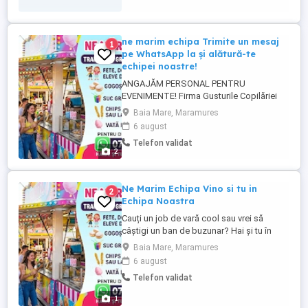
ne marim echipa Trimite un mesaj
1
pe WhatsApp la și alătură-te
echipei noastre!
ANGAJĂM PERSONAL PENTRU
EVENIMENTE! Firma Gusturile Copilăriei
Maramureșene își mărește echipa! Căutăm
Baia Mare, Maramures
persoane serioase și dornice de muncă
6 august
pentru activități la festivaluri, târguri și zile
Telefon validat
de oraș. Program atractiv Mediu de lucru
2
plăcut Plata motivantă Experiența
constituie un avantaj, dar ...
Ne Marim Echipa Vino si tu in
2
Echipa Noastra
Cauți un job de vară cool sau vrei să
câștigi un ban de buzunar? Hai și tu în
echipa noastră! Ce vei pregăti și vinde:
Baia Mare, Maramures
Gogoșele biluțe calde și pufoase Suc
6 august
Granita Slushy răcoritor Chips pe băț sau
Telefon validat
la cornet super crocante Vată pe băț
colorată Ce îți oferim: Transport GRATUIT
1
în toată țara! ...