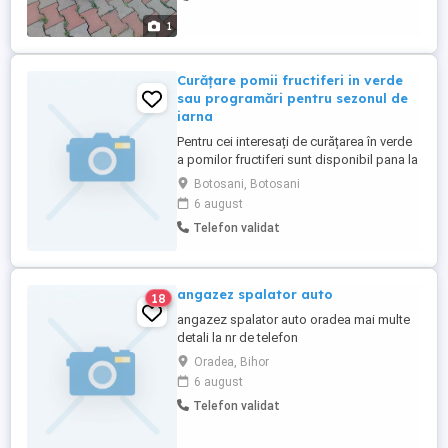
1
Curățare pomii fructiferi in verde
sau programări pentru sezonul de
iarna
Pentru cei interesați de curățarea în verde
a pomilor fructiferi sunt disponibil pana la
finalul lui octombrie. Iar pentru cei doritori
Botosani, Botosani
la 1 decembrie dăm drumul la sezonul de
6 august
curățarea în pauză vegetativa
Telefon validat
angazez spalator auto
18
angazez spalator auto oradea mai multe
detali la nr de telefon
Oradea, Bihor
6 august
Telefon validat