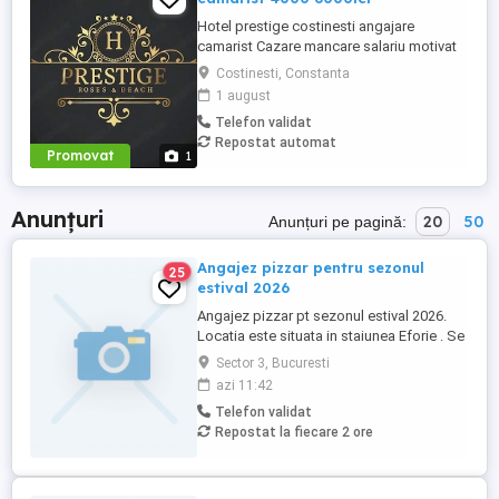
Hotel prestige costinesti angajare
camarist Cazare mancare salariu motivat
4000 6000
Costinesti, Constanta
1 august
Telefon validat
Repostat automat
Promovat
1
Anunțuri
20
50
Anunțuri pe pagină:
Angajez pizzar pentru sezonul
25
estival 2026
Angajez pizzar pt sezonul estival 2026.
Locatia este situata in staiunea Eforie . Se
ofera cazare si 2 mese zi.
Sector 3, Bucuresti
azi 11:42
Telefon validat
Repostat la fiecare 2 ore