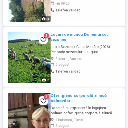
iarba,gunoiu,tund gard viu,tuya,trandafiri
ieri 09:20
curățenie in gospodărie
Telefon validat
4
Locuri de munca Danemarca,
2
sezonier
Lucru Sezonier Cules Mazăre (2026)
Perioada sezonului: 1 august - 1
octombrie) Remunerație: 6,00 DKK kg
Sector 1, Bucuresti
plata se face în funcție de cantitatea
6 august
recoltată 200 kg zi=6*200=1200 dkk
Telefon validat
zi*25=30000 dkk brut (calcul aproximativ
daca se culeg 200 kg pe zi, daca
2
cantitatea creste, creste si salariul) ...
Ofer igiena corporală zilnică
2
bolnavilor
Doamnă cu experiență în îngrijirea
bolnavilor,fac igiena corporală zilnică
persoanelor bolnave la pat.Doresc și ofer
Timisoara, Timis
seriozitate.Lasati mi un mesaj și vă voi
6 august