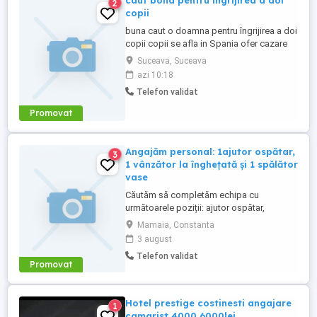
caut bona pentru ingrijirea a doi
2
copii
buna caut o doamna pentru îngrijirea a doi
copii copii se afla in Spania ofer cazare
gratis și trei mese pe zi gratis pentru mai
Suceava, Suceava
multe informații sunați la numărul
azi 10:18
Telefon validat
Promovat
Angajăm personal: 1ajutor ospătar,
3
1 vânzător la înghețată și 1 spălător
vase
Căutăm să completăm echipa cu
următoarele poziții: ajutor ospătar,
vânzător la înghețată și spălător vase.
Mamaia, Constanta
Candidații ideali trebuie să demonstreze
3 august
seriozitate, responsabilitate și abilitatea
Telefon validat
de a lucra eficient în echipă. Pentru postul
Promovat
de ajutor ospătar sunt necesare abilități
bune de comunicare, atitudine ...
Hotel prestige costinesti angajare
1
camarist 4000 6000lei