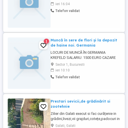
ieri 16:04
Telefon validat
Muncă în sere de flori și la depozit
1
de haine noi. Germania
LOCURI DE MUNCĂ ÎN GERMANIA
KREFELD SALARIU: 1500 EURO CAZARE
GRATUITĂ CONTRACT DE MUNCĂ
Sector 1, Bucuresti
ACCEPTĂM BĂRBAȚI, FEMEI ȘI CUPLURI
ieri 10:10
CE MUNCĂ ESTE? Muncă în sere de flori
Telefon validat
și la depozit de haine noi. La sere: plantat
flori udat plante îngrijit flori cules și sortat
flori La depozit: sortat ...
Prestari sevicii,de grădinărit si
zootehnie
Zilier din Galati execut si fac curățenie in
grădini,livezi,vii grajduri,cotețe,padocuri in
grădini;Săpat,greblat,plantat,prășit,strâns
Galati, Galati