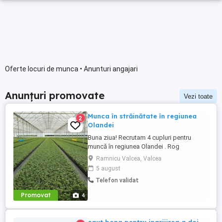
Oferte locuri de munca • Anunturi angajari
Anunțuri promovate
Vezi toate
Munca în străinătate în regiunea
2
Olandei
Buna ziua! Recrutam 4 cupluri pentru
muncă în regiunea Olandei . Rog
seriozitate și pentru mai multe detalii va
Ramnicu Valcea, Valcea
rog contactați in Whatsap la Nr( ) .Va
5 august
mulțumesc!
Telefon validat
Promovat
4